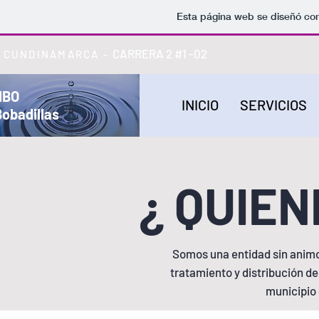
Esta página web se diseñó con
CARRERA 2 #1 -02
 CUNDINAMARCA -
IBO
INICIO
SERVICIOS
Bobadillas
¿ QUIE
Somos una entidad sin animo
tratamiento y distribución de
municipio